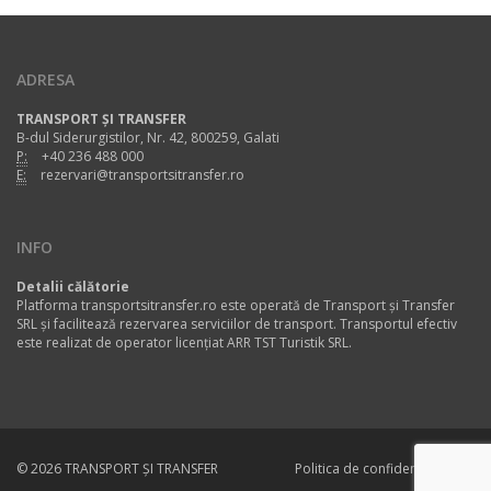
ADRESA
TRANSPORT ȘI TRANSFER
B-dul Siderurgistilor, Nr. 42, 800259, Galati
P:
+40 236 488 000
E:
rezervari@transportsitransfer.ro
INFO
Detalii călătorie
Platforma transportsitransfer.ro este operată de Transport și Transfer
SRL și facilitează rezervarea serviciilor de transport. Transportul efectiv
este realizat de operator licențiat ARR TST Turistik SRL.
© 2026 TRANSPORT ȘI TRANSFER
Politica de confidentialitate
Contact