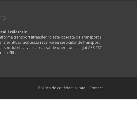
NFO
talii călătorie
atforma transportsitransfer.ro este operată de Transport și
ansfer SRL și facilitează rezervarea serviciilor de transport.
ansportul efectiv este realizat de operator licențiat ARR TST
ristik SRL.
Politica de confidentialitate
Contact