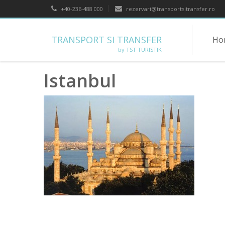
+40-236-488 000
rezervari@transportsitransfer.ro
TRANSPORT SI TRANSFER
Ho
by TST TURISTIK
Istanbul