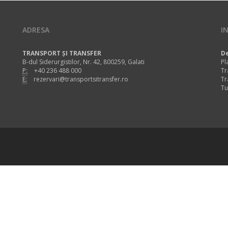
ADRESA
I
TRANSPORT ȘI TRANSFER
De
B-dul Siderurgistilor, Nr. 42, 800259, Galati
Pl
P:
+40 236 488 000
Tr
E:
rezervari@transportsitransfer.ro
Tr
Tu