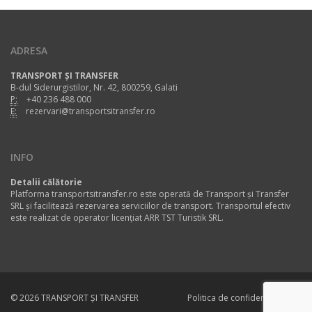
ADRESA
TRANSPORT ȘI TRANSFER
B-dul Siderurgistilor, Nr. 42, 800259, Galati
P:
+40 236 488 000
E:
rezervari@transportsitransfer.ro
INFO
Detalii călătorie
Platforma transportsitransfer.ro este operată de Transport și Transfer
SRL și facilitează rezervarea serviciilor de transport. Transportul efectiv
este realizat de operator licențiat ARR TST Turistik SRL.
© 2026 TRANSPORT ȘI TRANSFER
Politica de confidentialitate
Contact