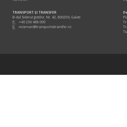
TRANSPORT ȘI TRANSFER
De
B-dul Siderurgistilor, Nr. 42, 800259, Galati
Pl
P:
+40 236 488 000
Tr
E:
rezervari@transportsitransfer.ro
Tr
Tu