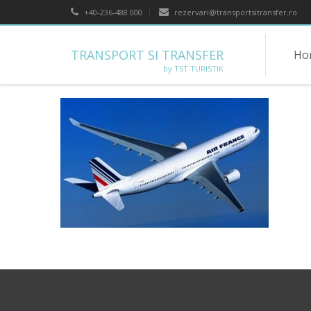
+40-236-488 000
rezervari@transportsitransfer.ro
TRANSPORT SI TRANSFER
Ho
by TST TURISTIK