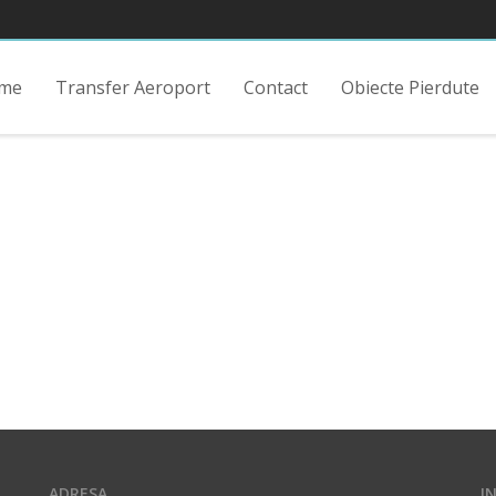
me
Transfer Aeroport
Contact
Obiecte Pierdute
ADRESA
I