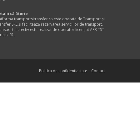
talii călătorie
atforma transportsitransfer.ro este operată de Transport și
ansfer SRL și facilitează rezervarea serviciilor de transport.
ansportul efectiv este realizat de operator licențiat ARR TST
ristik SRL.
Politica de confidentialitate
Contact